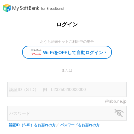
ログイン
おうち割光セットご利用中の場合
Wi-FiをOFFして自動ログイン
または
@sbb.ne.jp
認証ID（S-ID）をお忘れの方
／
パスワードをお忘れの方