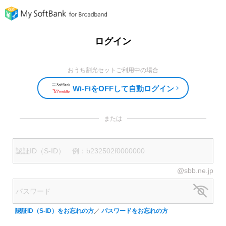
ログイン
おうち割光セットご利用中の場合
Wi-FiをOFFして自動ログイン
または
@sbb.ne.jp
認証ID（S-ID）をお忘れの方
／
パスワードをお忘れの方