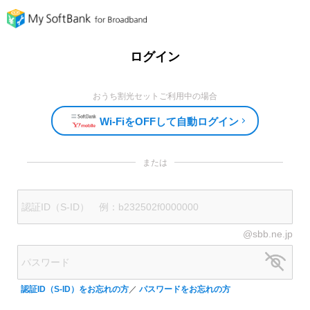
ログイン
おうち割光セットご利用中の場合
Wi-FiをOFFして自動ログイン
または
@sbb.ne.jp
認証ID（S-ID）をお忘れの方
／
パスワードをお忘れの方