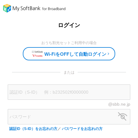
ログイン
おうち割光セットご利用中の場合
Wi-FiをOFFして自動ログイン
または
@sbb.ne.jp
認証ID（S-ID）をお忘れの方
／
パスワードをお忘れの方