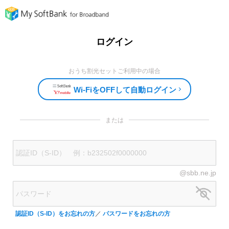
ログイン
おうち割光セットご利用中の場合
Wi-FiをOFFして自動ログイン
または
@sbb.ne.jp
認証ID（S-ID）をお忘れの方
／
パスワードをお忘れの方